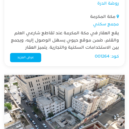
روضة الدرة
مكة المكرمة
مجمع سكني
يقع العقار في مكة المكرمة عند تقاطع شارعي العلم
والقلم، ضمن موقع حيوي يسهل الوصول إليه، ويجمع
بين الاستخدامات السكنية والتجارية. يتميز العقار
بتصميم متعدد الاستخدامات. 33 شقة و6 محلات تجارية
كود: 001264
عرض المزيد
وقبو متعدد المرافق، مما يجعله فرصة استثمارية
مميزة.