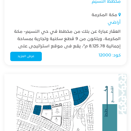
مخطط النسيم
مكة المكرمة
أراضي
العقار عبارة عن بلك من مخطط في حي النسيم– مكة
المكرمة، ويتكون من 9 قطع سكنية وتجارية بمساحة
إجمالية 8,125.78 م²، يقع في موقع استراتيجي على
طريق فاطمة الزهراء (ممشى النسيم)
كود: 12000
عرض المزيد