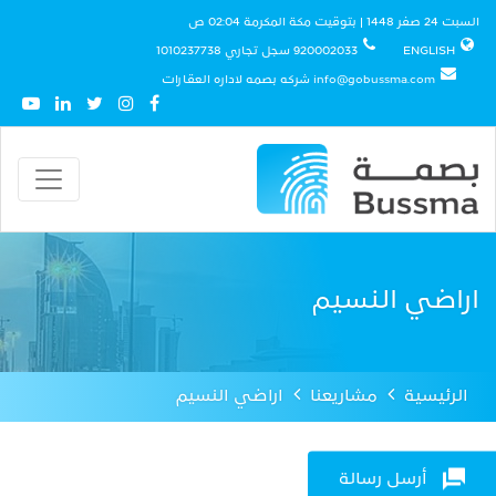
السبت 24 صفر 1448 | بتوقيت مكة المكرمة 02:04 ص
ENGLISH
920002033 سجل تجاري 1010237738
info@gobussma.com شركه بصمه لاداره العقارات
اراضي النسيم
الرئيسية
مشاريعنا
اراضي النسيم
أرسل رسالة