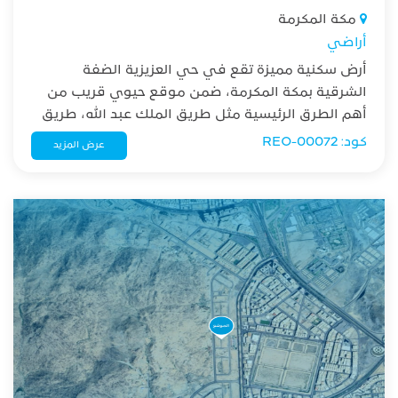
مكة المكرمة
أراضي
أرض سكنية مميزة تقع في حي العزيزية الضفة
الشرقية بمكة المكرمة، ضمن موقع حيوي قريب من
أهم الطرق الرئيسية مثل طريق الملك عبد الله، طريق
الملك خالد، وطريق المسجد الحرام. الموقع يجعلها
كود: REO-00072
عرض المزيد
مناسبة للسكن أو الاستثمار.