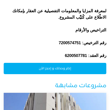
لمعرفة المزايا والمعلومات التفصيلية عن العقار بإمكانك
الاطّلاع على كُتيِّب المشروع.
التراخيص والأرقام
رقم الترخيص: 7200574751
رقم العقد: 6200507781
إختر وحدتك و إحجز الآن
مشروعات مشابهة