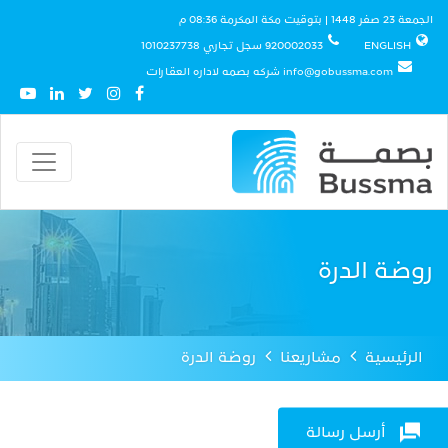
الجمعة 23 صفر 1448 | بتوقيت مكة المكرمة 08:36 م
ENGLISH
920002033 سجل تجاري 1010237738
info@gobussma.com شركه بصمه لاداره العقارات
روضة الدرة
الرئيسية
مشاريعنا
روضة الدرة
أرسل رسالة