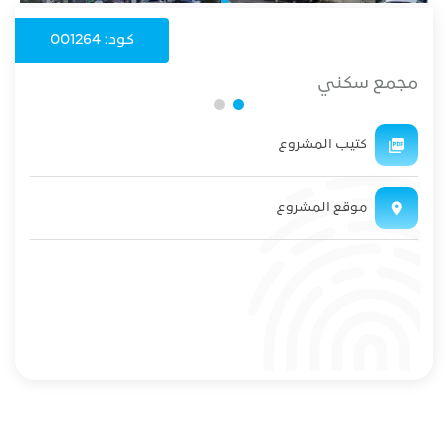
كود: 001264
مجمع سكني
كتيب المشروع
موقع المشروع