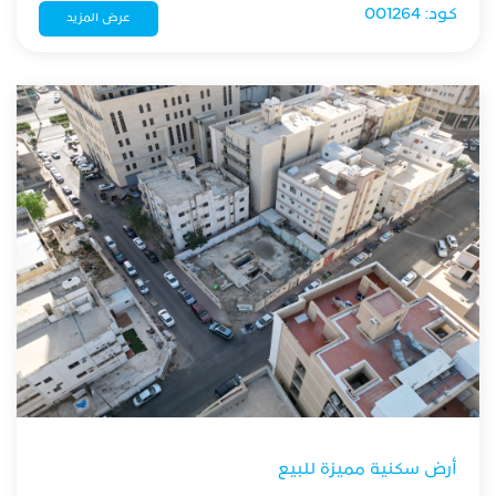
بتصميم متعدد الاستخدامات. 33 شقة و6 محلات تجارية
كود: 001264
عرض المزيد
وقبو متعدد المرافق، مما يجعله فرصة استثمارية
مميزة.
أرض سكنية مميزة للبيع