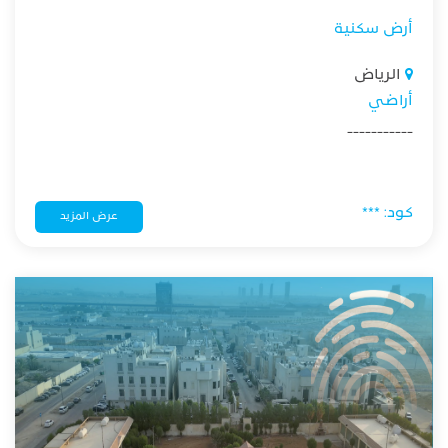
أرض سكنية
الرياض
أراضي
-----------
كود: ***
عرض المزيد