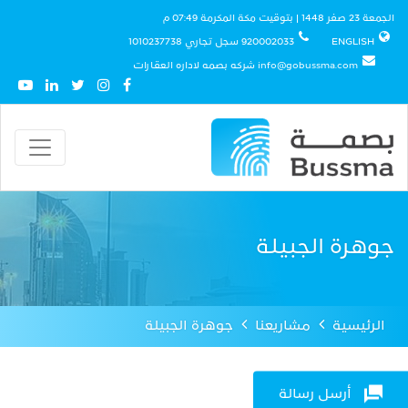
الجمعة 23 صفر 1448 | بتوقيت مكة المكرمة 07:49 م
ENGLISH
920002033 سجل تجاري 1010237738
info@gobussma.com شركه بصمه لاداره العقارات
جوهرة الجبيلة
الرئيسية
مشاريعنا
جوهرة الجبيلة
أرسل رسالة