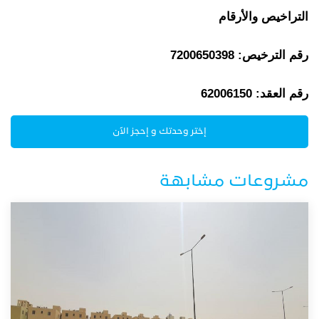
التراخيص والأرقام
رقم الترخيص: 7200650398
رقم العقد: 62006150
إختر وحدتك و إحجز الآن
مشروعات مشابهة