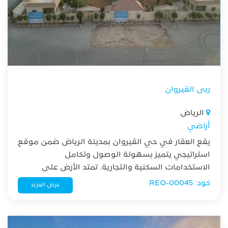
ربى القيروان
الرياض
أراضي
يقع العقار في حي القيروان بمدينة الرياض ضمن موقع
استراتيجي يتميز بسهولة الوصول وتكامل
الاستخدامات السكنية والتجارية. تمتد الأرض على
مساحة مناسبة في منطقة تشهد نموًا عمرانيًا
كود: REO-00045
عرض المزيد
واستثماريًا متسارعًا، مما يجعلها فرصة واعدة للتطوير.